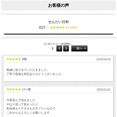
お客様の声
せんだい日和
総評：
4.8 (28件)
1 / 3ページ（全28件）
1
2
3
次へ
K様
2026/06/18
親戚に送らせていただきました。
丁寧で迅速な対応ありがとうございました。
けー様
2025/11/10
大変喜んで頂きました
やはり送って良かったと
私自身もイゲタさんの大ファンなので
これからもよろしくお願いします