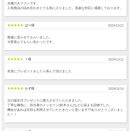
水庵の大ファンです。
人気商品の詰め合わせとても気に入りました。迅速な対応に感謝しております。
ばー様
2024/12/12
親戚に送らせてもらいました。
大変喜んでもらい良かったです。
ｔ様
2024/12/11
友達にプレゼントをしたら喜んで頂けました
かず様
2024/11/14
父の誕生日プレゼントに購入させていただきました。
丁寧な梱包に、担当者のメッセージ(鈴木さん)など心温まる品物でした。
機会があれば次回も利用させていただきたいと思います??ありがとうございまし
た！！