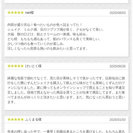
nari様
2025/08/03
内容が盛り沢山！食べたいものが色々詰まってた！
シェイク ミルク感、豆のツブツブ感が良く、クセがなくて良い。
大福 餅の口どけ、餡とクリームの一体感。味も好み。
どら焼 もちもち感もあって、餡のバランスも良くて美味しい。
少しづつ他のも食べていくのが楽しみ。
涼しくなったら煎茶も熱いのも飲みたいと思ってます。
けいとく様
2025/06/26
綺麗な包装で崩れてなくて、見た目が美味しそうで良かったです。以前仙台に旅
行をした際にずんだシェイクを購入して飲んだら味がとても美味しくずんだのフ
ァンになりました。家に帰ってもオンラインショップで買えることを知り早速注
文しました。現地で買えなかった商品を買うことが出来て満足してます。まだ食
べてませんがゆっくりと頂きたいと思います。また、気になったら買おうと思い
ます。
ふくまる様
2025/01/03
年末の押し迫った中で、一番早く到着出来るところを選びました。もちろん喜久