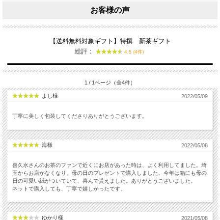
お客様の声
【送料無料対象ギフト】特撰 新茶ギフト
総評：
4.5 (4件)
1 / 1ページ（全4件）
よし様
2022/05/09
丁寧に美しく包装してくださりありがとうございます。
海様
2022/05/08
喜久水さんのお茶のファンで近くにお店があった時は、よく利用してました。埼
玉からお店がなくなり、母の日のプレゼントで購入しました。今年は箱にも母の
日の可愛い紙がついていて、喜んで貰えました。ありがとうございました。
ネットで購入しても、丁寧で嬉しかったです。
ゆかり様
2021/05/08