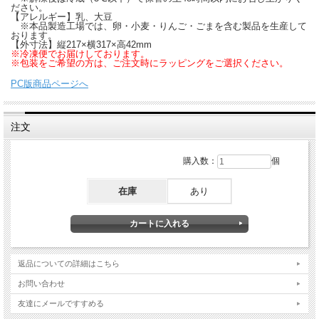
ださい。
【アレルギー】乳、大豆
※本品製造工場では、卵・小麦・りんご・ごまを含む製品を生産して
おります。
【外寸法】縦217×横317×高42mm
※冷凍便でお届けしております。
※包装をご希望の方は、ご注文時にラッピングをご選択ください。
PC版商品ページへ
注文
購入数：
個
在庫
あり
返品についての詳細はこちら
お問い合わせ
友達にメールですすめる