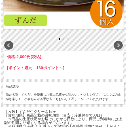
価格:
2,600円
(税込)
[ポイント還元 130ポイント～]
商品説明
仙台名物「ずんだ」を使用した郷土色豊かな味わい。やさしい甘さ、つぶつぶの食
感も楽しく、小倉あんが苦手な方にもおいしく召し上がっていただけます。
【入数】ずんだ生クリーム16ヶ
【賞味期限】商品記載の賞味期限（目安：冷凍保存で30日）
※商品の生産状況やお届けにかかる日数により、商品ご到着時には上
記の期間より短くなる場合がございます。
※解凍後は冷蔵（5℃以下）で保管の上48時間以内にお召し上がりく