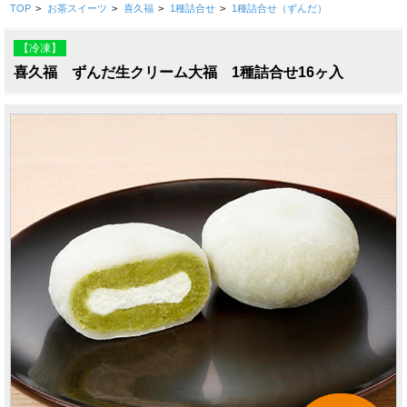
TOP
>
お茶スイーツ
>
喜久福
>
1種詰合せ
>
1種詰合せ（ずんだ）
【冷凍】
喜久福 ずんだ生クリーム大福 1種詰合せ16ヶ入