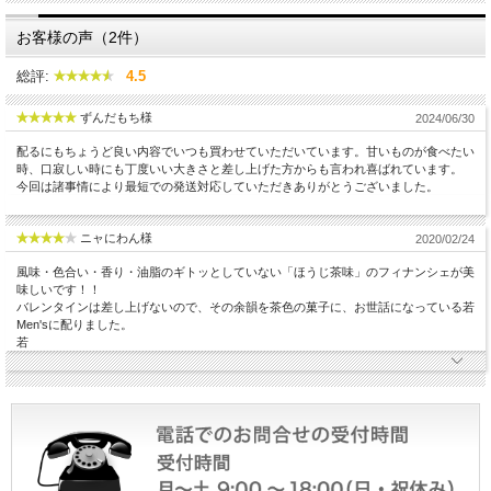
お客様の声（2件）
総評:
4.5
ずんだもち様
2024/06/30
配るにもちょうど良い内容でいつも買わせていただいています。甘いものが食べたい
時、口寂しい時にも丁度いい大きさと差し上げた方からも言われ喜ばれています。
今回は諸事情により最短での発送対応していただきありがとうございました。
ニャにわん様
2020/02/24
風味・色合い・香り・油脂のギトッとしていない「ほうじ茶味」のフィナンシェが美
味しいです！！
バレンタインは差し上げないので、その余韻を茶色の菓子に、お世話になっている若
Men'sに配りました。
若