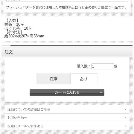
フレッシュバターを贅沢に使用した本格抹茶とほうじ茶の香りが際立つ一品です。
【入数】
抹茶 10ヶ
ほうじ茶 10ヶ
【外寸法】
縦302×横207×高58mm
注文
購入数：
個
在庫
あり
返品についての詳細はこちら
お問い合わせ
友達にメールですすめる