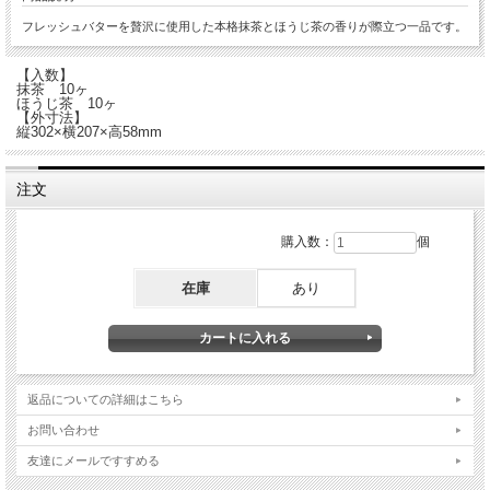
フレッシュバターを贅沢に使用した本格抹茶とほうじ茶の香りが際立つ一品です。
【入数】
抹茶 10ヶ
ほうじ茶 10ヶ
【外寸法】
縦302×横207×高58mm
注文
購入数：
個
在庫
あり
返品についての詳細はこちら
お問い合わせ
友達にメールですすめる