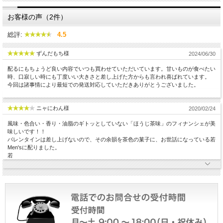
お客様の声（2件）
総評:
4.5
ずんだもち様
2024/06/30
配るにもちょうど良い内容でいつも買わせていただいています。甘いものが食べたい
時、口寂しい時にも丁度いい大きさと差し上げた方からも言われ喜ばれています。
今回は諸事情により最短での発送対応していただきありがとうございました。
ニャにわん様
2020/02/24
風味・色合い・香り・油脂のギトッとしていない「ほうじ茶味」のフィナンシェが美
味しいです！！
バレンタインは差し上げないので、その余韻を茶色の菓子に、お世話になっている若
Men'sに配りました。
若