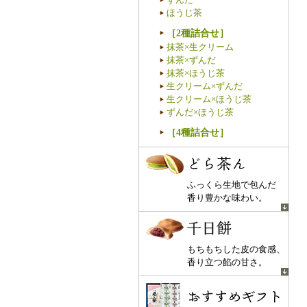
ほうじ茶
［2種詰合せ］
抹茶×生クリーム
抹茶×ずんだ
抹茶×ほうじ茶
生クリーム×ずんだ
生クリーム×ほうじ茶
ずんだ×ほうじ茶
［4種詰合せ］
どら茶ん
ふっくら生地で包んだ
香り豊かな味わい。
千日餅
もちもちした皮の食感、
香り立つ餡の甘さ。