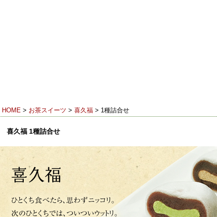
香り
23（フリーダイヤル） 受付時間 9:00-18:00（月～土）※日・祝休み
HOME
>
お茶スイーツ
>
喜久福
> 1種詰合せ
喜久福 1種詰合せ