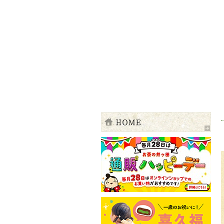
伊達の粋を、お茶に込めて 四季―新茶の
ご注文・お問合せ 電話・TEL 01200141