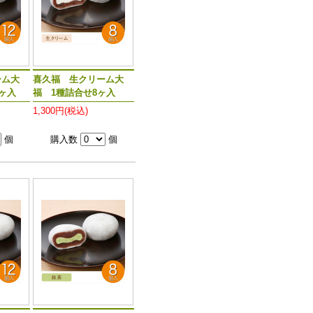
ーム大
喜久福 生クリーム大
2ヶ入
福 1種詰合せ8ヶ入
1,300円(税込)
個
購入数
個