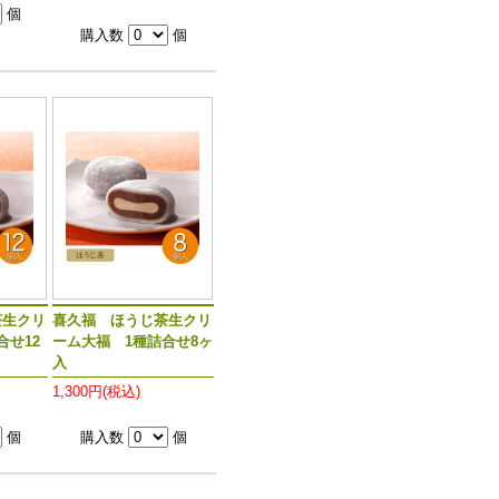
個
購入数
個
茶生クリ
喜久福 ほうじ茶生クリ
合せ12
ーム大福 1種詰合せ8ヶ
入
1,300円(税込)
個
購入数
個