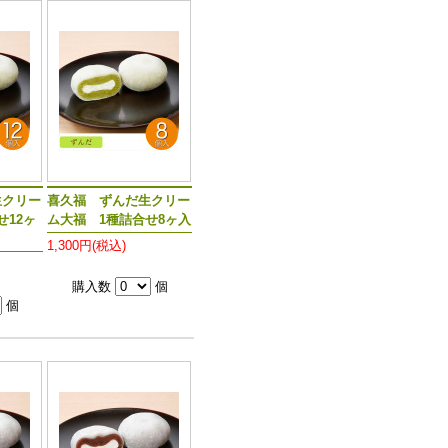
生クリー
喜久福 ずんだ生クリー
せ12ヶ
ム大福 1種詰合せ8ヶ入
1,300円(税込)
購入数
個
個