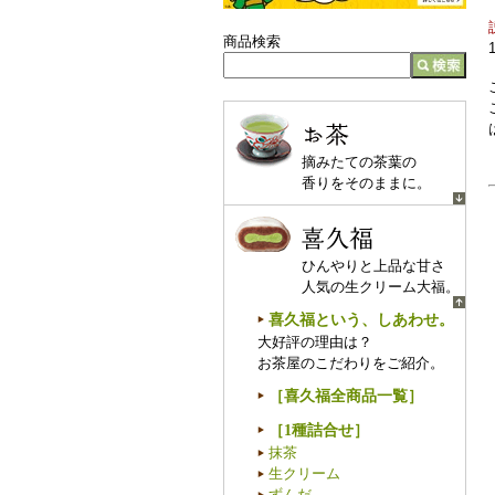
商品検索
お茶
摘みたての茶葉の
香りをそのままに。
喜久福
ひんやりと上品な甘さ
人気の生クリーム大福。
喜久福という、しあわせ。
大好評の理由は？
お茶屋のこだわりをご紹介。
［喜久福全商品一覧］
［1種詰合せ］
抹茶
生クリーム
ずんだ