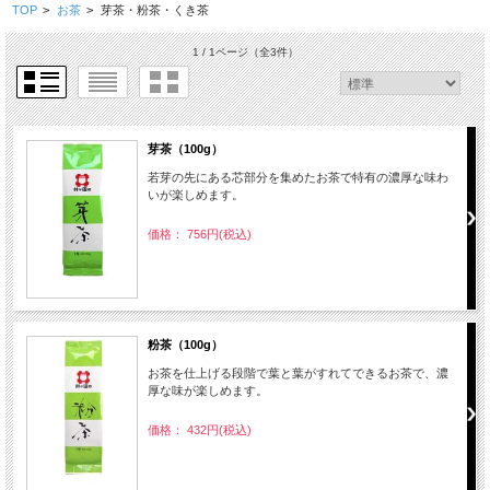
TOP
>
お茶
>
芽茶・粉茶・くき茶
1 / 1ページ
（全3件）
芽茶（100g）
若芽の先にある芯部分を集めたお茶で特有の濃厚な味わ
いが楽しめます。
価格： 756円(税込)
粉茶（100g）
お茶を仕上げる段階で葉と葉がすれてできるお茶で、濃
厚な味が楽しめます。
価格： 432円(税込)