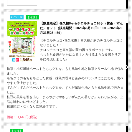
PICK UP
【冷凍】
【数量限定】喜久福8ヶ＆チロルチョコ16ヶ（抹茶・ずん
だ）セット（販売期間：2026年6月15日0：00～2026年8
月31日23：59）
【チロルチョコ×喜久水庵】喜久福があのチロルチョコに
なりました！！
チロルチョコと喜久福の夢の再コラボセットです♪
もちもち食感がクセになる！とろけるような食感をリア
ルに再現しました♪
抹茶：小豆風味ペーストともちグミを、もち風味生地と抹茶クリーム生地で包み
ました。
もちグミのもちもちとした食感、抹茶の香りと苦みのバランスにこだわり、食べ
やすく仕上げました。
ずんだ：ずんだペーストともちグミを、ずんだ風味生地ともち風味生地で包みま
した。
枝豆の風味を引き出し、まろやかでやさしいずんだの香りがふんわり広がる、上
品な味わいに仕上げました。
数量限定・なくなり次第終了です。
価格： 1,645円(税込)
【冷凍】