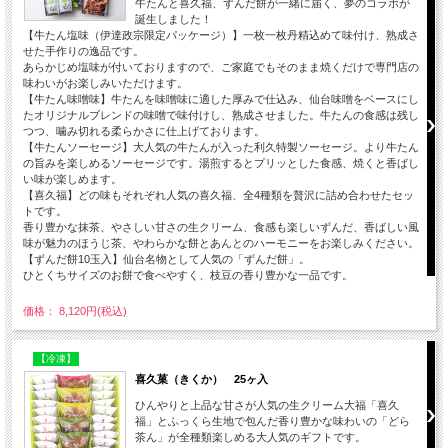
牛たんと喜久福、ずんだ餅が一緒に届く、夢のコラボが
誕生しました！
【牛たん塩味（伊達政宗限定パッケージ）】一枚一枚丹精込めて味付け、熟成さ
せた手作りの逸品です。
あらかじめ塩味が付いておりますので、ご家庭でもそのまま焼くだけで専門店の
味わいがお楽しみいただけます。
【牛たん味噌味】牛たんを味噌味に適した厚みで仕込み、仙台味噌をベースにし
たオリジナルブレンドの味噌で味付けし、熟成させました。牛たんの食感は残し
つつ、噛み切れる柔らかさに仕上げております。
【牛たんソーセージ】大人気の牛たんが入った利久特製ソーセージ。より牛たん
の旨みを楽しめるソーセージです。湯煎するとプリッとした食感、焼くと香ばし
い味が楽しめます。
【喜久福】どの味もそれぞれ人気の喜久福、全4種類を贅沢に詰め合わせたセッ
トです。
香り豊かな抹茶、やさしい甘さの生クリーム、食感も楽しいずんだ、香ばしい風
味が魅力のほうじ茶、やわらかな餅とあんとのハーモニーをお楽しみください。
【ずんだ餅10玉入】仙台名物として人気の「ずんだ餅」。
ひとくちサイズのお餅で食べやすく、枝豆の香り豊かな一品です。
価格： 8,120円(税込)
【冷凍】
喜久菓（きくか） 25ヶ入
ひんやりと上品な甘さが人気の生クリーム大福「喜久
福」とふっくら生地で包んだ香り豊かな味わいの「どら
茶ん」が全種類楽しめる大人気のギフトです。