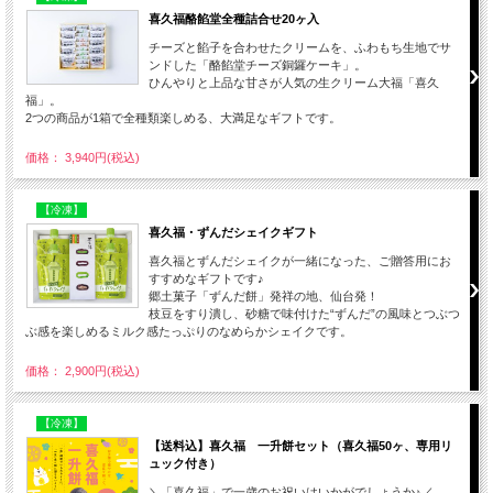
喜久福酪餡堂全種詰合せ20ヶ入
チーズと餡子を合わせたクリームを、ふわもち生地でサ
ンドした「酪餡堂チーズ銅鑼ケーキ」。
ひんやりと上品な甘さが人気の生クリーム大福「喜久
福」。
2つの商品が1箱で全種類楽しめる、大満足なギフトです。
価格： 3,940円(税込)
【冷凍】
喜久福・ずんだシェイクギフト
喜久福とずんだシェイクが一緒になった、ご贈答用にお
すすめなギフトです♪
郷土菓子「ずんだ餅」発祥の地、仙台発！
枝豆をすり潰し、砂糖で味付けた“ずんだ”の風味とつぶつ
ぶ感を楽しめるミルク感たっぷりのなめらかシェイクです。
価格： 2,900円(税込)
【冷凍】
【送料込】喜久福 一升餅セット（喜久福50ヶ、専用リ
ュック付き）
＼「喜久福」で一歳のお祝いはいかがでしょうか♪／