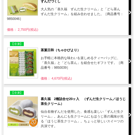
ずんだづくし
大人気の「喜久福 ずんだ生クリーム」と「どら茶ん
ずんだ生クリーム」を組み合わせました。［商品番号：
9850046］
価格： 2,750円(税込)
【冷凍】
茶菓日和（ちゃかびより）
お手軽に本格的な味わいを楽しめるティーバッグに、
「喜久福」と「どら茶ん」を組合せたギフトです。［商
品番号：9850039］
価格： 4,670円(税込)
【冷凍】
喜久福 2種詰合せ20ヶ入 （ずんだ生クリーム／ほうじ
茶生クリーム）
仙台名物ずんだを使用した、食感も楽しい「ずんだ生ク
リーム」。あんにも生クリームにもほうじ茶の風味が光
る「ほうじ茶生クリーム」。ちょっと珍しいスイーツの
共演です。