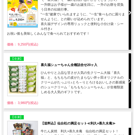
一升餅はお子様が一歳のお誕生日に、一升のお餅を背負
う日本の伝統行事。
“一生”健康でいられますように、”一生”食べものに困りま
せんように、との願いが込められています。
喜久福デザインの専用リュックと便利な小分け袋・シー
ル付き♪
お祝い後も美味しくみんなで食べられておすすめです！
価格： 9,250円(税込)
【冷凍】
喜久福シューちゃん全種詰合せ20ヶ入
ひんやりと上品な甘さが人気の生クリーム大福「喜久
福」と、もちもちの皮がたまらない井ヶ田オリジナルの
クリームがたっぷり♪とろ～りとろけるおいしさの新感覚
のシュークリーム「もちもちシューちゃん」が全種類楽
しめる大人気のギフトです。
価格： 3,980円(税込)
【冷凍】
【送料込】仙台杜の満足セット≪利久×喜久水庵≫
牛たん炭焼 利久×喜久水庵 仙台杜の満足セット！