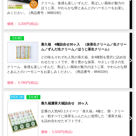
クリーム、食感も楽しいずんだ、香ばしい風味が魅力の
ほうじ茶、やわらかな餅とあんとのハーモニーをお楽し
みください。［商品番号：9880190］
価格： 3,200円(税込)
【冷凍】
喜久福 4種詰合せ30ヶ入 （抹茶生クリーム／生クリー
ム／ずんだ生クリーム／ほうじ茶生クリーム）
どの味もそれぞれ人気の喜久福、全4種類を贅沢に詰め合
わせたセットです。香り豊かな抹茶、やさしい甘さの生
クリーム、食感も楽しいずんだ、香ばしい風味が魅力のほうじ茶、やわらかな餅
とあんとのハーモニーをお楽しみください。［商品番号：9840104］
価格： 4,780円(税込)
PICK UP
【冷凍】
喜久福濃茶大福詰合せ 20ヶ入
定番の人気NO.1スイーツ「喜久福」4種と、餅・クリー
ム・餡すべてに抹茶をふんだんに使用した「濃茶大福」
を詰め合わせたギフトです。
価格： 3,320円(税込)