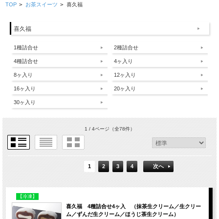
TOP
>
お茶スイーツ
>
喜久福
喜久福
1種詰合せ
2種詰合せ
4種詰合せ
4ヶ入り
8ヶ入り
12ヶ入り
16ヶ入り
20ヶ入り
30ヶ入り
1 / 4ページ
（全78件）
1
2
3
4
次へ
【冷凍】
喜久福 4種詰合せ4ヶ入 （抹茶生クリーム／生クリー
ム／ずんだ生クリーム／ほうじ茶生クリーム）