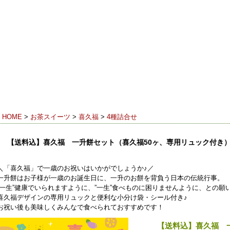
香り
23（フリーダイヤル） 受付時間 9:00-18:00（月～土）※日・祝休み
HOME
>
お茶スイーツ
>
喜久福
>
4種詰合せ
【送料込】喜久福 一升餅セット（喜久福50ヶ、専用リュック付き
＼「喜久福」で一歳のお祝いはいかがでしょうか♪／
一升餅はお子様が一歳のお誕生日に、一升のお餅を背負う日本の伝統行事。
“一生”健康でいられますように、”一生”食べものに困りませんように、との願
喜久福デザインの専用リュックと便利な小分け袋・シール付き♪
お祝い後も美味しくみんなで食べられておすすめです！
【送料込】喜久福 