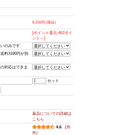
9,250円 (税込)
[ポイント還元 462ポイ
ント～]
いのみです:
料3190円が別
袋の対応はできま
セット
返品についての詳細は
こちら
4.6
(35
件)