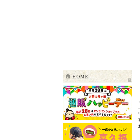
伊達の粋を、お茶に込めて 四季―新茶の
ご注文・お問合せ 電話・TEL 01200141