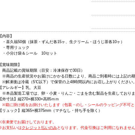
【内容】
・喜久福50個（抹茶・ずんだ各15ヶ、生クリーム・ほうじ茶各10ヶ）
・専用リュック
・小分け袋＆シール 10セット
【賞味期限】
商品記載の賞味期限（目安：冷凍保存で30日）
※商品の生産状況やお届けにかかる日数により、商品ご到着時には上記の期
※解凍後は冷蔵（5℃以下）で保管の上48時間以内にお召し上がりください
【アレルギー】乳、大豆
※本品製造工場では、卵・小麦・りんご・ごまを含む製品を生産しており
【外寸法】縦270×横330×高85ｍｍ
※箱に掛け紙をお掛けいたします（包装・のし・シールのラッピング不可と
【リュック】縦365×横375mm（マチなし・持ち手を除く）
※冷凍便でお届けしております。
※お支払いは
クレジット払いのみ
となります。代金引換はご利用になれませ