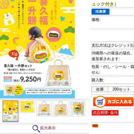
ュック付き）
価格:
支払方法はクレジット払
沖縄県への発送の場合、送
途加算されます:
包装・のし・シール・
せん:
購入数:
在庫
200セット
拡大表示