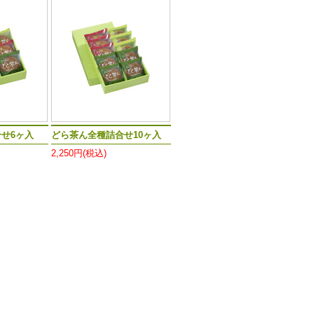
せ6ヶ入
どら茶ん全種詰合せ10ヶ入
2,250円(税込)