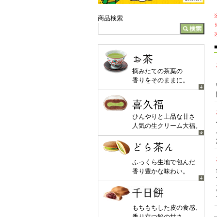
商品検索
お茶
摘みたての茶葉の
香りをそのままに。
喜久福
ひんやりと上品な甘さ
人気の生クリーム大福。
どら茶ん
ふっくら生地で包んだ
香り豊かな味わい。
千日餅
もちもちした皮の食感、
香り立つ餡の甘さ。