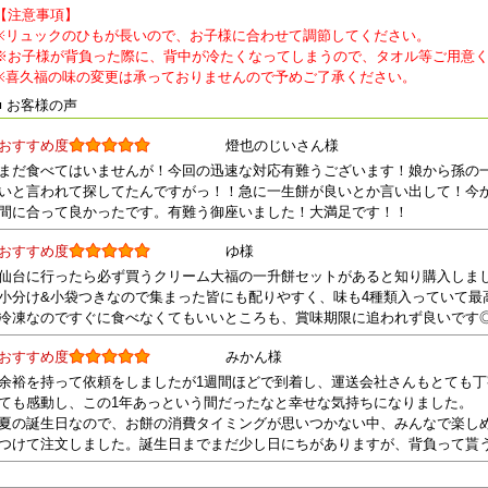
【注意事項】
※リュックのひもが長いので、お子様に合わせて調節してください。
※お子様が背負った際に、背中が冷たくなってしまうので、タオル等ご用意
※喜久福の味の変更は承っておりませんので予めご了承ください。
■ お客様の声
おすすめ度
燈也のじいさん様
まだ食べてはいませんが！今回の迅速な対応有難うございます！娘から孫の
いと言われて探してたんですがっ！！急に一生餅が良いとか言い出して！今
間に合って良かったです。有難う御座いました！大満足です！！
おすすめ度
ゆ様
仙台に行ったら必ず買うクリーム大福の一升餅セットがあると知り購入しま
小分け&小袋つきなので集まった皆にも配りやすく、味も4種類入っていて最
冷凍なのですぐに食べなくてもいいところも、賞味期限に追われず良いです
おすすめ度
みかん様
余裕を持って依頼をしましたが1週間ほどで到着し、運送会社さんもとても
ても感動し、この1年あっという間だったなと幸せな気持ちになりました。
夏の誕生日なので、お餅の消費タイミングが思いつかない中、みんなで楽し
つけて注文しました。誕生日までまだ少し日にちがありますが、背負って貰