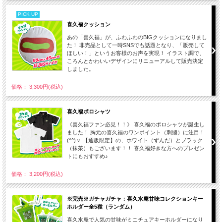
PICK UP
喜久福クッション
あの「喜久福」が、ふわふわのBIGクッションになりまし
た！ 非売品として一時SNSでも話題となり、「販売して
ほしい！」というお客様のお声を実現！ イラスト調で、
ころんとかわいいデザインにリニューアルして販売決定
しました。
価格： 3,300円(税込)
喜久福ポロシャツ
《喜久福ファン必見！！》 喜久福のポロシャツが誕生し
ました！ 胸元の喜久福のワンポイント（刺繍）に注目！
(^^)ｖ 【通販限定】の、ホワイト（ずんだ）とブラック
（抹茶）もございます！！ 喜久福好きな方へのプレゼン
トにもおすすめ♪
価格： 3,200円(税込)
※完売※ガチャガチャ：喜久水庵甘味コレクションキー
ホルダー全5種（ランダム）
喜久水庵で人気の甘味がミニチュアキーホルダーになり