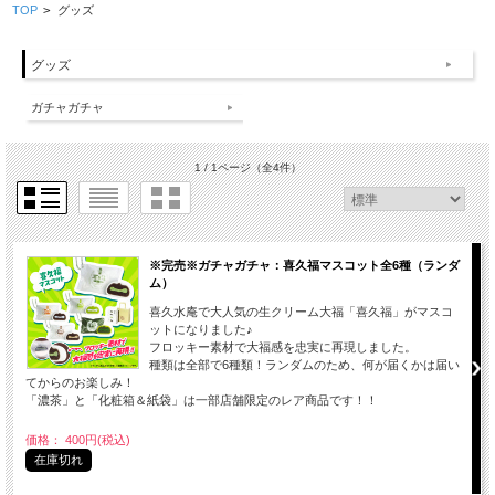
TOP
>
グッズ
グッズ
ガチャガチャ
1 / 1ページ
（全4件）
※完売※ガチャガチャ：喜久福マスコット全6種（ランダ
ム）
喜久水庵で大人気の生クリーム大福「喜久福」がマスコ
ットになりました♪
フロッキー素材で大福感を忠実に再現しました。
種類は全部で6種類！ランダムのため、何が届くかは届い
てからのお楽しみ！
「濃茶」と「化粧箱＆紙袋」は一部店舗限定のレア商品です！！
価格： 400円(税込)
在庫切れ