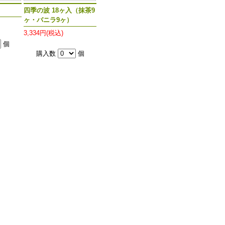
四季の波 18ヶ入（抹茶9
ヶ・バニラ9ヶ）
3,334円(税込)
個
購入数
個