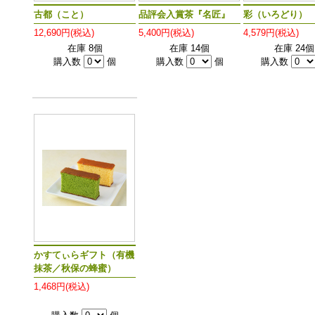
古都（こと）
品評会入賞茶『名匠』
彩（いろどり）
12,690円(税込)
5,400円(税込)
4,579円(税込)
在庫 8個
在庫 14個
在庫 24個
購入数
個
購入数
個
購入数
かすてぃらギフト（有機
抹茶／秋保の蜂蜜）
1,468円(税込)