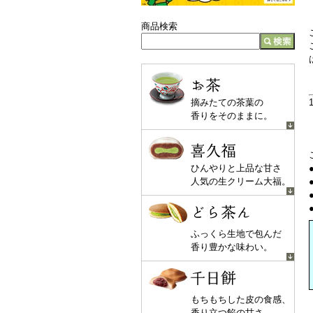
商品検索
お茶
摘みたての茶葉の
香りをそのままに。
喜久福
ひんやりと上品な甘さ
人気の生クリーム大福。
どら茶ん
ふっくら生地で包んだ
香り豊かな味わい。
千日餅
もちもちした皮の食感、
香り立つ餡の甘さ。