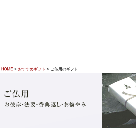
香り
23（フリーダイヤル） 受付時間 9:00-18:00（月～土）※日・祝休み
HOME
>
おすすめギフト
> ご仏用のギフト