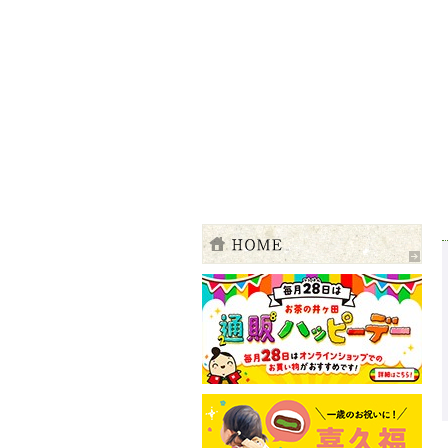
伊達の粋を、お茶に込めて 四季―新茶の
ご注文・お問合せ 電話・TEL 01200141