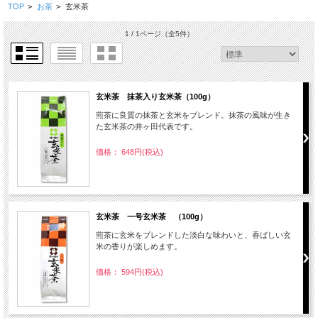
TOP
>
お茶
>
玄米茶
1 / 1ページ
（全5件）
玄米茶 抹茶入り玄米茶（100g）
煎茶に良質の抹茶と玄米をブレンド。抹茶の風味が生き
た玄米茶の井ヶ田代表です。
価格： 648円(税込)
玄米茶 一号玄米茶 （100g）
煎茶に玄米をブレンドした淡白な味わいと、香ばしい玄
米の香りが楽しめます。
価格： 594円(税込)