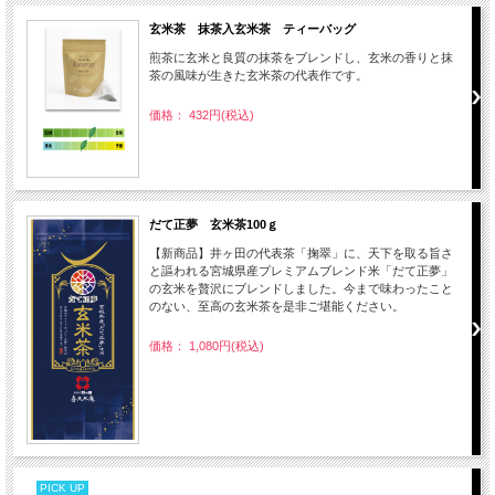
玄米茶 抹茶入玄米茶 ティーバッグ
煎茶に玄米と良質の抹茶をブレンドし、玄米の香りと抹
茶の風味が生きた玄米茶の代表作です。
価格： 432円(税込)
だて正夢 玄米茶100ｇ
【新商品】井ヶ田の代表茶「掬翠」に、天下を取る旨さ
と謳われる宮城県産プレミアムブレンド米「だて正夢」
の玄米を贅沢にブレンドしました。今まで味わったこと
のない、至高の玄米茶を是非ご堪能ください。
価格： 1,080円(税込)
PICK UP