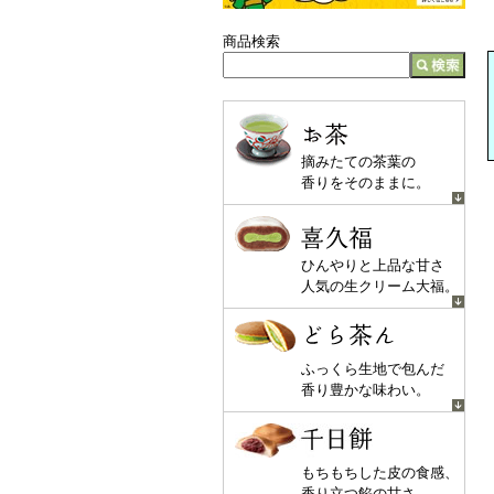
商品検索
お茶
摘みたての茶葉の
香りをそのままに。
喜久福
ひんやりと上品な甘さ
人気の生クリーム大福。
どら茶ん
ふっくら生地で包んだ
香り豊かな味わい。
千日餅
もちもちした皮の食感、
香り立つ餡の甘さ。