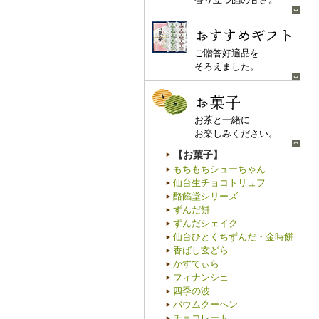
おすすめギフト
ご贈答好適品を
そろえました。
お菓子
お茶と一緒に
お楽しみください。
【お菓子】
もちもちシューちゃん
仙台生チョコトリュフ
酪餡堂シリーズ
ずんだ餅
ずんだシェイク
仙台ひとくちずんだ・金時餅
香ばし玄どら
かすてぃら
フィナンシェ
四季の波
バウムクーヘン
チョコレート