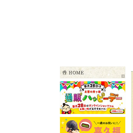
伊達の粋を、お茶に込めて 四季―新茶の
ご注文・お問合せ 電話・TEL 01200141