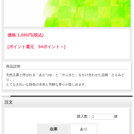
価格:
1,080円
(税込)
[ポイント還元 54ポイント～]
商品説明
天然玉露と呼ばれる「あさつゆ」と「やぶきた」をかけ合わせた品種「さえみど
り」。
とてもきれいな緑色の水色と芳醇な香りが楽しめます。
注文
購入数：
個
在庫
あり