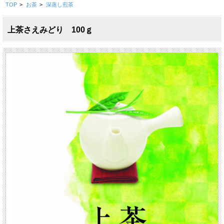
TOP
>
お茶
>
深蒸し煎茶
上茶さえみどり 100ｇ