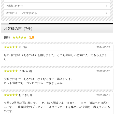
お問い合わせ
友達にメールですすめる
お客様の声（7件）
総評:
5.0
カイ様
2024/05/24
母の日にお茶（あさつゆ）を贈りました。とても美味しいと気に入ってもらえまし
た。
ヒロパパ様
2022/03/20
父親が好きで あさつゆ なくなる度に 購入してま。
ネット通販でも コンビニ払込 できませんか。
おにぎり様
2021/04/19
今回で2回目の買い物です。 色 味も間違いありません。 コク 旨味もあり私好
みです。 通販限定のプレゼント スタッフカードを集めての企画も 考えているも
のです。