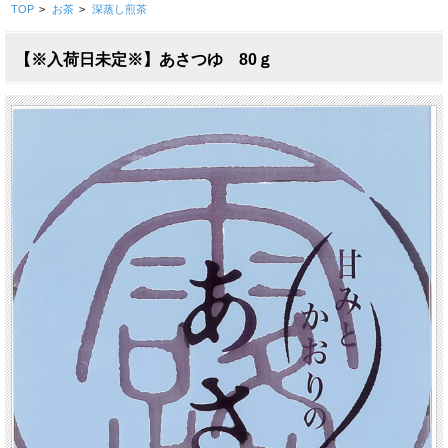
TOP
>
お茶
>
深蒸し煎茶
【※入荷日未定※】あさつゆ 80ｇ