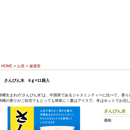
香り
23（フリーダイヤル） 受付時間 9:00-18:00（月～土）※日・祝休み
HOME
>
お茶
>
健康茶
さんぴん水 6ｇ×11袋入
沖縄生まれの“さんぴん水”は、中国茶であるジャスミンティーに比べて、香
沖縄の香りがご自宅でもとっても簡単に！夏はアイスで、冬はホットでお召
さんぴん水 6
価格: