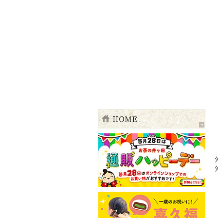
伊達の粋を、お茶に込めて 四季―新茶の
ご注文・お問合せ 電話・TEL 01200141