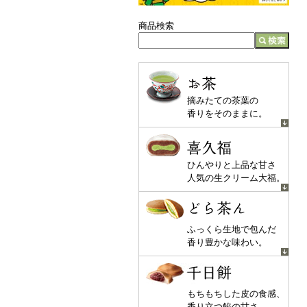
商品検索
お茶
摘みたての茶葉の
香りをそのままに。
喜久福
ひんやりと上品な甘さ
人気の生クリーム大福。
どら茶ん
ふっくら生地で包んだ
香り豊かな味わい。
千日餅
もちもちした皮の食感、
香り立つ餡の甘さ。