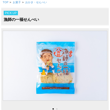
TOP
>
お菓子
>
おかき・せんべい
PICK UP
漁師の一福せんべい