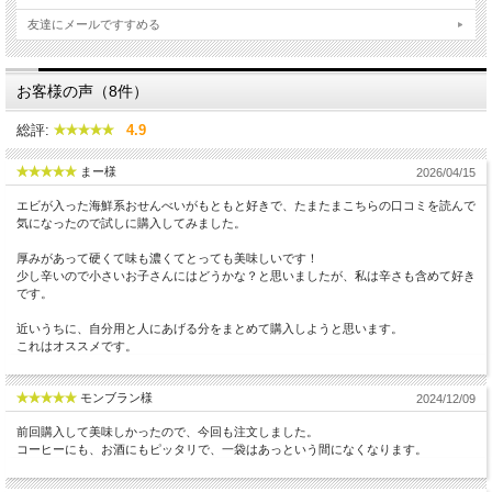
友達にメールですすめる
お客様の声（8件）
総評:
4.9
まー様
2026/04/15
エビが入った海鮮系おせんべいがもともと好きで、たまたまこちらの口コミを読んで
気になったので試しに購入してみました。
厚みがあって硬くて味も濃くてとっても美味しいです！
少し辛いので小さいお子さんにはどうかな？と思いましたが、私は辛さも含めて好き
です。
近いうちに、自分用と人にあげる分をまとめて購入しようと思います。
これはオススメです。
モンブラン様
2024/12/09
前回購入して美味しかったので、今回も注文しました。
コーヒーにも、お酒にもピッタリで、一袋はあっという間になくなります。