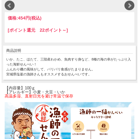
価格:
454円
(税込)
[ポイント還元 22ポイント～]
商品説明
いか、たこ、ほたて、三陸産わかめ、魚肉すり身など、8種の海の幸がたっぷり入
った海鮮せんべい！
ふんわり磯の風味がして、パリパリ食感がたまりません。
宮城県塩釜の漁師さんもオススメするおせんべいです。
【内容量】100ｇ
【アレルギー】小麦・大豆・いか
高温多湿、直射日光を避け常温で保存