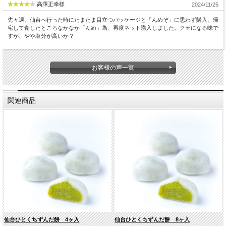
高澤正幸様
2024/11/25
先々週、仙台へ行った時にたまたま目立つパッケージと「んめぞ」に思わず購入、帰
宅して食したところなかなか「んめ」為、再度ネット購入しました。クセになる味で
すが、やや塩分が高いか？
お客様の声一覧
関連商品
仙台ひとくちずんだ餅 4ヶ入
仙台ひとくちずんだ餅 8ヶ入